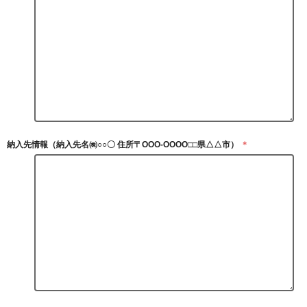
納入先情報（納入先名㈱○○〇 住所〒OOO-OOOO□□県△△市）
＊