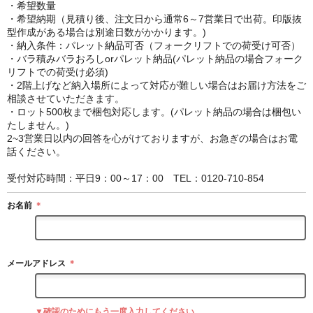
・希望数量
・希望納期（見積り後、注文日から通常6～7営業日で出荷。印版抜
型作成がある場合は別途日数がかかります。)
・納入条件：パレット納品可否（フォークリフトでの荷受け可否）
・バラ積みバラおろしorパレット納品(パレット納品の場合フォーク
リフトでの荷受け必須)
・2階上げなど納入場所によって対応が難しい場合はお届け方法をご
相談させていただきます。
・ロット500枚まで梱包対応します。(パレット納品の場合は梱包い
たしません。)
2~3営業日以内の回答を心がけておりますが、お急ぎの場合はお電
話ください。
受付対応時間：平日9：00～17：00 TEL：0120-710-854
お名前
＊
メールアドレス
＊
▼確認のためにもう一度入力してください。